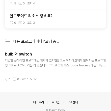
5
0
조회
4
안드로이드 리소스 정책 #2
0
0
조회
3
나는 프로그래머다!/코딩 중...
분류 전체보기
주요 글 목록
bulb 와 switch
글 내용
다양한 공식적인 프로그래밍 대회가 있지만참고로 아시아권에서 펼쳐지는 프로그래
밍 대회로 ACML 라는 게 있습니다. 그리고 코드포스 (code forces) 라는 (http
s://codeforces.com/)프로그래밍 경시대회? 혹은 프로그래밍 올림피아드 같은
비공식 대회가 있습니다.https://ironmask.net/279 에서 한번 간략히 소개를 했
작성시간
1
0
2016. 5. 17.
었네요 ㅋㅋ 저는 2016년에 가입을 햇었고 사내 프로그래밍 대회에 참여를 해보려
는 심산이었죠 ㅎㅎ생각보다 프로그래밍에 그렇게 취미를 붙이기는 쉽지 않아서결
국 2문제 도전 해보고 포기했네요 ㅜㅜ 그 중 처음으로 풀어서 문제 조건을 해결해낸
문제가 아래 문제입니다.http://codeforces.com/contest/615/problem/
A 보통 프로그래밍 ..
의안내
티스토리
로그인
고객센터
© Daum Corp.