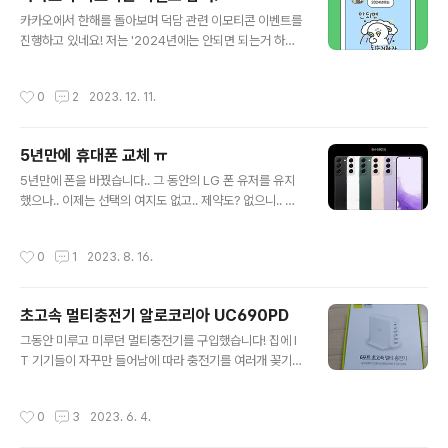
임으로 인한 것 아니겠음..SSD의 용량이 80%~90% 쯤
글 내용
이상 차게 되면, 속도가 급격히 줄어든다는 연구 보고를 본
카카오에서 한해를 돌아보며 덕담 관련 이모티콘 이벤트를
적이 있는데, 진짜 그 이유였던 것도 같다..아무튼 새로 SS
진행하고 있네요! 저는 '2024년에는 안되면 되는거 하자!'
D를 장만하는 김에 최신 스펙인 M.2 NVMe SSD로 하는
라는 덕담이군요 ㅎㅎ 심플하면서도 상당히 와닿는 현실적
게 좋겠다는 판단!테스트겸? 잘 사용해보기 위해 구매완!모
인 한 마디 덕담이네요 ^^ 이벤트기간은 12.31 까지이니
작성시간
0
2
2023. 12. 11.
델은 삼성..
참여들 하시고, 2023년 끝나기 전에 이모티콘 하나씩 겟
해봅시다~
5년만에 휴대폰 교체 ㅠ
글 내용
5년만에 폰을 바꿨습니다.. 그 동안의 LG 폰 유저를 유지
했으나.. 이제는 선택의 여지도 없고.. 제약도? 없으니.. 드
디어 삼성폰으로 갈아탔네요 ㅎㅎ 10년 넘게 안드로이드
폰을 써왔으니.. 친숙한 인터페이스 덕에 아이폰으로 옮겨
작성시간
0
1
2023. 8. 16.
탈 이유가 전혀 없네요 ^^; (물론 아이폰도 훌륭합니다만..)
혼자였을 땐, 이것저것 많은 것을 알아보고 비교해보지만..
이제는 신경쓸 것이 많고.. 찾아볼 여력도 줄었슴 ㅜㅜ 아
초고속 멀티충전기 알로코리아 UC690PD
니.. 오히려 빠른 판단으로도 가성비를 찾을 수 있게 되었다
글 내용
고 해야하나??.. (세월이 갈수록 연륜? 아니.. 경험치로 인
그동안 미루고 미루던 멀티충전기를 구입했습니다! 집에 I
해...) 공시지원금이고, 선택약정이고 뭐고 간에.. 이것저것
T 기기들이 자꾸만 들어남에 따라 충전기를 여러개 꽂기도
머릿속을 굴려본 결과.. 결국, 약정없고, 현금완납으로 가능
불편하고 해서, 한번에 여러 케이블을 꽂아서 사용이 가능
한 자급제가 복잡하지도 않고, 저렴한 것으로 판단! 그리
한 멀티충전기를 구입! 요즘은 참 C타입 충전식 제품들이
작성시간
0
3
2023. 6. 4.
고..
참 많은 것 같아요. 이런 물건이 있는줄 안지 1년 정도 밖에
안되었네요 ^^; 얼리 어댑터가 되기엔 이젠 조금 아날로그