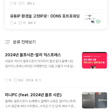
0
1
조회
3
유동IP 환경을 고정IP로~ DDNS 포트포워딩
6
11
조회
3
분류 전체보기
주요 글 목록
2024년 블프시즌-알리 익스프레스
글 내용
다음주 까지가 블프시즌이 마지막이 될것 같다.올해 나는
알리익스프레스에서만 구매했지만..다들 고물가 시대 알뜰
한 살림을 살고있지만..연말+블프 시즌을 맞이해서 조금이
나마 훈훈한 연말을 누리시길 바라면서..간략히 올해 쇼핑
작성시간
5
163
2024. 12. 1.
물품 및 추천글을 써보고자 한다.이전 글(https://ironma
sk84.tistory.com/581) 미니PC 3대 구입기 포함쇼핑
간단 정리본은 아래와 같다.. 많이도 샀네 ㅋㅋ..1. 천원마
미니PC (feat. 2024년 블프 시즌)
트 10개 품목 21,600원 2. RC 카 13,850원 3. 웨건 3
글 내용
0,634원 4.Soyo M2PLUS 129,219원 + FIREBAT T
올해도 블프시즌이 도래했다..올해의 쇼핑은 알리익스프레
8 프로플러스 142,988원 = 272,207원+ 11/22 00:0
스의 광군제 부터 시작했다...시작은 IT인 답게 여러 IT관
0 (블프 시작 땡 하자마자) 5. 천원마트 7개 품목 11,600
련 악세서리?! 관련으로 간단히 필요한 것들과우리 투 아들