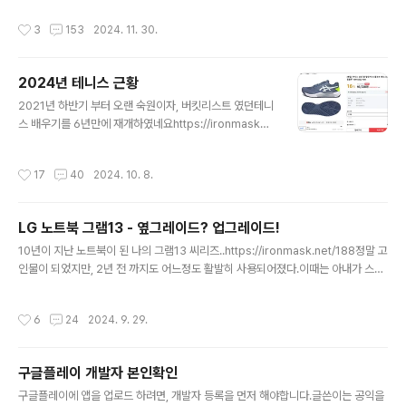
원 6. G..
선물용도 겸 좀 샀더랬다..(알리 쇼핑 기념글은 따로 좀 남
작성시간
3
153
2024. 11. 30.
겨 볼까...^^;)하지만 왠걸..회사에 직원들 사이에서 미니P
C 바람이 불기 시작했고..아니.. 이렇게 저렴한 가격으로 이
렇게 작은 PC가 구입 가능?..성능도 이렇게 나쁘지 않은
2024년 테니스 근황
데??하드웨어의 가성비는 갈수록 빛이 난다.. 모바일 기기
글 내용
의 대중화 및 고성능화로 인해..미니PC 또한 저렴한 가격
2021년 하반기 부터 오랜 숙원이자, 버킷리스트 였던테니
에 이렇게 좋은 성능을 뽑아낸다...더불어 블프 시즌을 맞아
스 배우기를 6년만에 재개하였네요https://ironmask8
더욱 저렴한 가격으로 가능하게 되었다이렇게 장비 욕심에
4.tistory.com/558 옥길 스마일테니스 후기직장을 다니
빠진 나는.. 결국 미니PC를 3대나 지른다...사실 이중에 1
면서 운동하기란.. 이만저만 힘든게 아니었는데, 그 동안 테
작성시간
17
40
2024. 10. 8.
대는 ..
니스를 인생에 꼭 한 번은 테니스를 제대로 배워보고자 하
는 마음이 있었는데 5년전에 3개월 정도 배웠다가 기나긴
공백ironmask.net이 때부터 1년 정도는 그럭저럭 꾸준
LG 노트북 그램13 - 옆그레이드? 업그레이드!
히 코트를 잡고 모르는 사람들과도 모임을 만들어 테니스
글 내용
랠리도 하고 게임도 하고 해오다가...대학원 석사과정과 둘
10년이 지난 노트북이 된 나의 그램13 씨리즈..https://ironmask.net/188정말 고
째가 태어나면서 더더욱 취미생활은 힘겨워져 ㅠㅠ한참 모
인물이 되었지만, 2년 전 까지도 어느정도 활발히 사용되어졌다.이때는 아내가 스마
자른 실력이지만 당분간은 또 접어두고 있는 와중에 감이
트스토어와 가계부를 정리하는 용도로 잘쓰고 있었다하지만, 이제는 모바일 앱이 워
라도 살려보자는 마음으로 올해 초에 하드코트에만 쓸 테
낙 잘나오다 보니,가계부도 모바일 앱으로 관리하게 되었고아이가 둘이 되다보니 아
작성시간
6
24
2024. 9. 29.
니스화를 하나 구입했습..
내는 스마트스토어를 할 여유가 ㅠㅠ결정적으로 너무 느리다는 아내의 불평에 사용
빈도가 낮아졌다.그러다 올해 LG전자에서 그램 보상판매를 한다는 정보를 입수하
고,사이트를 둘러보았지만.. 10만원 보상도 못받겠다 싶은 판단에...실망감을 안고..
구글플레이 개발자 본인확인
신형 그램은 최소 100만원 이상의 비용이 드는데..마냥 이제는 이 그램을 놓아줘야
글 내용
하나 싶었지만..마지막 기대를 걸어보는셈치고 SS..
구글플레이에 앱을 업로드 하려면, 개발자 등록을 먼저 해야합니다.글쓴이는 공익을