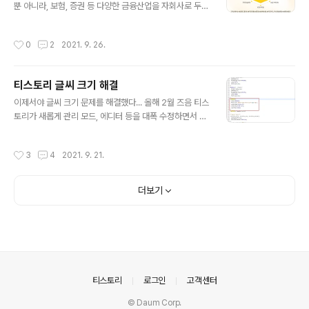
째 장점! 실내 테니스장이라 규모는 조금 작지만, 깔끔하고
뿐 아니라, 보험, 증권 등 다양한 금융산업을 자회사로 두고
비가와도 레슨이 가능한 것이 두번째 장점!! 레슨 후에는 볼
있는데, KB에서 통합으로 쌓게되는 등급이 있다.. 이제 주
머신기로 혼자 연습도 가능한 것이 세번째 장점!!! 좌석도
거래은행으로 이용한지 10년 즈음 되었고, 그 동안 적금,
작성시간
0
2
2021. 9. 26.
나름 잘 정비되..
예금, 신용카드, 대출 등 다양한 상품을 가입해왔고, 꾸준히
이용해온 결과... 올해 로얄스타 등급이 되었다 ^^ KB에서
의 등급은 기본이 프리미엄 이고 프리미엄 < 골드 < 로얄
티스토리 글씨 크기 해결
< MVP 등급이 되며, MVP가 가장 좋은 등급이고, 나는 그
글 내용
중 2번째로 좋은 로얄스타 ^^ 아래와 같이 실적이 쌓이는
이제서야 글씨 크기 문제를 해결했다... 올해 2월 즈음 티스
항목들은 매우 다양하고, 난 대출 점수가 컸구나.. 대출도
토리가 새롭게 관리 모드, 에디터 등을 대폭 수정하면서 적
자산이란 것 ㅋㅋㅋ 골드까지는 그냥저냥 이었는데, 로얄
응이 어려웠고, 특히, 에디터가 참 못 마땅 했는데, 내가 직
쯤 되니 나름 괜찮은 혜택들이 눈에 보인다. 무이자 할..
접 CSS 를 건드리면 되었던것 ㅡㅡ 4년 전에 손댔던 건데
작성시간
3
4
2021. 9. 21.
까맣게 잊고 있었다.. 티스토리는 생각보다 유저가 개발자
처럼 손댈 수 있는 자유도가 높음을 ^^ 그렇다 하더라도 사
용자의 배려가 부족한 변화는 좀 .. 물론 메뉴가 간소화되고
더보기
깔끔하게 바꾸긴 했지만 아쉬운건 어쩔 수 없네.. 아무튼 내
가 왜 이 생각을 못했나 싶음 ㅜㅜ 티스토리의 의도를 사실
어떻게 알겠는가 새로운 에디터를 가져오긴 했는데, 글씨
크기 조절은 수치가 아닌 제목 1,2,3 본문 1,2,3 이런식이
니.. 하지만, 드디어 예전 에디터의 글씨 수치와 동일한 ..
의안내
티스토리
로그인
고객센터
© Daum Corp.