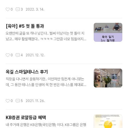
성원에 다시 한번 감사드립니다. 앞으로도 KB국민카드는
용하던 후기가 있었네! https://ironmask84.tistory.co
작성시간
0
3
2022. 3. 14.
고객님의 행복생활 파트너가 될..
m/470 Fitbit Charge HR 이번에는 스마트워치 중 하나
인 Fitbit을 소개합니다. 2016년에 구매해서 6개월쯤 사
용하다가 한참 봉인해두었다가 다시 꺼냈습니다. ㅎㅎ 정
[육아] #5 첫 돌 통과
식 모델명은 Fitbit charge HR 이고 이젠 구모델이 되었
글 내용
네 ironmask.net 이제 이 워치의 가치는 어느정도 일까?
오랜만에 글을 또 하나 남긴다.. 벌써 미남이는 첫 돌이 지
사실 작년 10월쯤 검토해본 것이었지만, 지금 포스팅한다
났고.. 매우 활발해졌다.. ㅋㅋㅋㅋ 그만큼 너모 힘들어지기
^^ 아직도 쿠팡에서 10만원 하는 것이 놀랍다 ㅋㅋ 5년 전
도.. ^^ 100일 때 글을 보니 기어다니지도 못했는데.. 그 후
에 15만 내외로 팔..
로 열심히 기어다니다가.. 일어서기 시작하다가.. 생후 14
작성시간
0
4
2021. 12. 12.
개월 쯔음 접어들면서 걷기 시작하다.. ㄷㄷ 걷기 시작한 후
로 활동반경이 넓어지면서, 매우 빠르게 집안 구석구석 활
동량이 늘어나고 있다.. 기어다니다가 슬금슬금 보조지지
옥길 스마일테니스 후기
대(벽 부터 해서, 쇼파, 의자, 장난감 등)을 이용해서 일어섰
글 내용
다 앉았다를 반복하더니... 쇼파를 올라갔다 내려갔다 하
직장을 다니면서 운동하기란.. 이만저만 힘든게 아니었는
고.. 그 후로... 서랍 열기는 기본이고.. 식탁위도 까치발들어
데, 그 동안 테니스를 인생에 꼭 한 번은 테니스를 제대로
손대기.. 화장실 변기뚜껑 올렸다 내리기.. 얼마전 부터는
배워보고자 하는 마음이 있었는데 5년전에 3개월 정도 배
방문 손잡이를 아래로 제껴서 열기 시작.. 옛날 동그란 손..
웠다가 기나긴 공백기를 두고.. 다시 테니스를 시작하려고
작성시간
0
5
2021. 11. 26.
결심하고.. 주변을 돌아보니.. 마침 새로 오픈한 실내 테니
스 장이 있다는 소식에 바로 레슨을 끊었다!! 부천 옥길동에
위치한 '스마일테니스' !! 옥길동에 '스타필드시티 옥길점'
KB증권 로얄등급 혜택
근처에 위치한 옥길중앙타워 빌딩 8층에 있다! 옥길중앙타
글 내용
워 건물 8층에 위치하고, 새로 오픈해서 깔끔한 것이 첫번
내 주거래 은행은 KB은행(국민은행) 이다. KB그룹은 은행