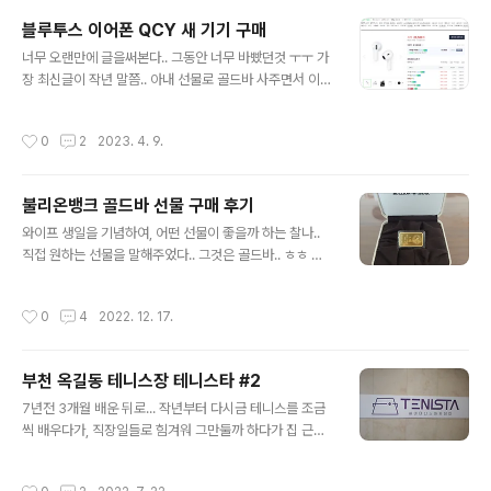
감성이 된건지.. (나이가 들어간다는 것의 다른말 ㅎ) 아무
블루투스 이어폰 QCY 새 기기 구매
튼.. 검색을 여러모로 해보니, 다양한 멀티충전기가 있었지
글 내용
만, 국내에서 인지도도 높고, 외장배터리로도 유명한 알로
너무 오랜만에 글을써본다.. 그동안 너무 바빴던것 ㅜㅜ 가
코리아 제품을 구입하였네요! 안정성도 좋고, 구매후기도
장 최신글이 작년 말쯤.. 아내 선물로 골드바 사주면서 이벤
좋고, 무엇보다 이벤트도 매우 좋습니다. 좋은 기회이니 구
트 선물을 받기 위한 블로그 글 포스팅 ㅜㅜ 벌써 4개월이
매하려고 했던 분들은 얼른 겟겟~ 디자인도 제법 이쁘게
흘렀다... 오늘 포스팅하는 이어폰은 사실 작년 5~6월에
작성시간
0
2
2023. 4. 9.
나왔고, 또 다른 장점은 ..
구매한 것으로 생각되는데... 어느 사이트에서 구매했는지
기억도 잘 ㅡㅡ; 보통 구매는 인터넷 최저가로 가기 때문
에.. 잘 안가는 사이트에서 구매한 것 같음.. 무튼.. 2개를 한
불리온뱅크 골드바 선물 구매 후기
번에 구매함 QCY는 중국산으로 매우 싼 블루투스 이어폰
글 내용
으로 유명하다. 2019년에 처음 사보고, 2~3만원에 샀던
와이프 생일을 기념하여, 어떤 선물이 좋을까 하는 찰나..
기억이 있어 최근에 상태가 좀 안좋아져서, 막 사용할 겸 저
직접 원하는 선물을 말해주었다.. 그것은 골드바.. ㅎㅎ 나
렴이 QCY를 다시 둘러보니.. 그 동안 많은 버젼이 출시되
중에도 그만한 가치가 있을만한 것은 금이라며.. 현실적이
었었다.. 놀라운건 아직도 가격이 2~3만원 대에 머물러 있
지만, 고귀한? 금속인 금은 선물로도 합리적이라는 의견..
작성시간
0
4
2022. 12. 17.
는것...
요즘 한국 금거래소에서 순금의 시세를 보더라도 30만원
이 훌쩍넘는다... 금값이 많이 올랐다는 것.. 하지만, 선물로
그냥 금붙이를 살 수는 없는 법이니~ 골드바로 인터넷 검
부천 옥길동 테니스장 테니스타 #2
색을 해보면 수 많은 상품 업체가 등장한다.. 그 중에 눈에
글 내용
띄는 업체가 있었으니.. 그것은 불리온 뱅크~ 기념에 어울
7년전 3개월 배운 뒤로... 작년부터 다시금 테니스를 조금
리는 문구 삽입도 가능하고, 합리적인 가격에 블로그 리뷰
씩 배우다가, 직장일들로 힘겨워 그만둘까 하다가 집 근처
이벤트 까지~~^^ 지금 이렇게 후기를 남기고 있는 더욱 동
에 걸어갈 정도에 실내 테니스장이 생기고, 그래도 좀 더 꾸
기가 되고 있다. ^_^ 이왕 선물하는 거 호기롭게 3.75g 인
준히 해보자는 마음에, 다시금 레슨을 끊기로 하고, 어언 2
작성시간