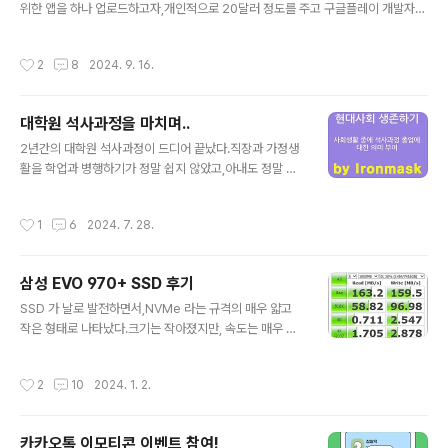
위한 앱을 하나 업로드하고자,개인적으로 20달러 정도를 주고 구글플레이 개발자로
등록했으며,1개의 테스트 앱과 1개의 공익을 위한 앱을 개발하여 업로드하였습니다
^^2021년에 업로드 하였는데,해가 갈수록 구글에서는 개발자 관리를 계속 강화하
작성시간
2
8
2024. 9. 16.
고,정책을 따르지 않을 경우 업로드한 앱을 모두 삭제 조치를 취한다고 압박을 합니
다.글쓴이는 정책에 대해서 앱을 삭제당하지 않기위해 최소한의 조치를 따르고 있으
며,상업적인 목적으로 유료앱, 광고 포함 등은 하지 않았고, 앱 내에 결제시스템이 없
대학원 석사과정을 마치며..
기 때문에, 그나마 수월하게 정책을 통과하고 있었습니다.갈수록 강화되는 정책이 계
글 내용
속되고..최근에는 본인 인증을 위해 거주하는 주소지가 적혀있는 서류..
2년간의 대학원 석사과정이 드디어 끝났다.직장과 가정생
활을 학업과 병행하기가 정말 쉽지 않았고,아내도 정말 고
생많이 해줘서 가능했던 것 같다..이 석사 타이틀이 추후에
내 인생에 어떤 업을 하게 되든지도움이 되었으면 하는 바
작성시간
1
6
2024. 7. 28.
램이다 ㅜㅜ석사졸업장이 눈에 보이는 결과물이지만..실제
로 얻은 것은 그것 뿐만이 아니라고 생각한다.나열해보면..
아래와 같다. (거의 논문작성이 핵심이네.. ㅋㅋ)1. 논문을
삼성 EVO 970+ SSD 후기
쓰면서, 논문이 인터넷에 실려 나를 드러내는 장점 뿐 아니
글 내용
라, 특정 학문을 연구하는 인사이트가 생긴 것 같다. 여러
SSD 가 날로 발전하면서,NVMe 라는 규격의 매우 얇고
논문을 참고하게 되고, 특정 분야에 파고드는 연구자가
작은 형태로 나타났다.크기는 작아졌지만, 속도는 매우 빨
되는 기본적인 소양을 갖추게 되었다.2. 특정 연구분야에
라져서기술력이 대단하다는 생각이 드는 디스크 이다.201
조금이나마 전문가가 된 것 같다. 요즘은 chat GPT를 비
9년에 PC를 새로 하나 맞춰서 쓰고 있는데,그 때 당시, 일
작성시간
2
10
2024. 1. 2.
롯한, ..
반 SATA 방식 SSD로 맞췄었다.사실, 다른 부품 신경쓰느
라.. 디스크는 가격싼걸로 맞추느라저 스펙으로 구입하게
되었던 것그 후로 4년이 흐르고..사실 컴퓨터 스펙업은 게
카카오톡 이모티콘 이벤트 참여!