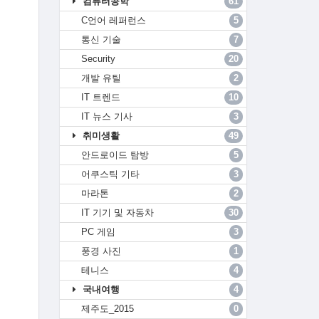
컴퓨터공학
61
C언어 레퍼런스
5
통신 기술
7
Security
20
개발 유틸
2
IT 트렌드
10
IT 뉴스 기사
3
취미생활
49
안드로이드 탐방
5
어쿠스틱 기타
3
마라톤
2
IT 기기 및 자동차
30
PC 게임
3
풍경 사진
1
테니스
4
국내여행
4
제주도_2015
0