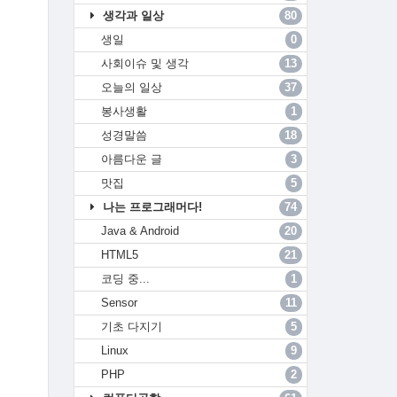
생각과 일상
80
생일
0
사회이슈 및 생각
13
오늘의 일상
37
봉사생활
1
성경말씀
18
아름다운 글
3
맛집
5
나는 프로그래머다!
74
Java & Android
20
HTML5
21
코딩 중...
1
Sensor
11
기초 다지기
5
Linux
9
PHP
2