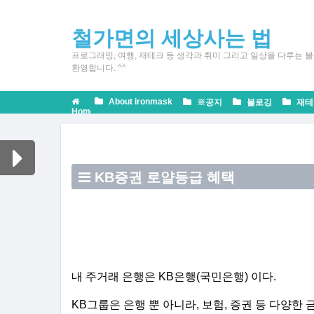
철가면의 세상사는 법
프로그래밍, 여행, 재테크 등 생각과 취미 그리고 일상을 다루는 블
환영합니다. ^^
About ironmask
※공지
블로깅
재테
Home
재
테
KB증권 로얄등급 혜택
크
내 주거래 은행은 KB은행(국민은행) 이다.
KB그룹은 은행 뿐 아니라, 보험, 증권 등 다양한