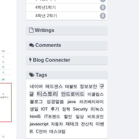
4학년1학기
0
4학년 2학기
0
Writings
Comments
Blog Connecter
Tags
구
네이버
애드센스
정보보안
태블릿
티스토리
글
안드로이드
이클립스
블로그
성경말씀
java
라즈베리파이
생일
후기
리눅스
IOT
정책
Security
html5
IT트렌드
할인
일상
비트코인
javascript
재테크
이벤
자동차
전산직
트
C언어
데스크탑