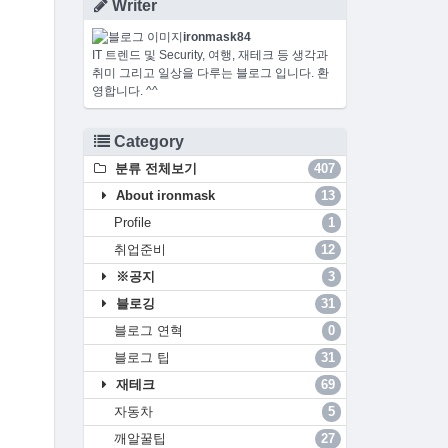
Writer
ironmask84
IT 트렌드 및 Security, 여행, 재테크 등 생각과
취미 그리고 일상을 다루는 블로그 입니다. 환
영합니다. ^^
Category
분류 전체보기
407
About ironmask
13
Profile
1
취업준비
12
※공지
3
블로깅
31
블로그 연혁
0
블로그 팁
31
재테크
69
자동차
5
깨알꿀팁
27