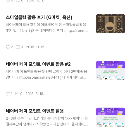
0
0
2018. 12. 1.
족무한사랑 (유무선결합) 요금제로자동으로 변경 적용되어
있더군요.가족무한사랑(유무선결합) 요금제를 위한 조건이
있더라구요.가족 중 1명은 무제한 데이터 요금제 여야 하고
스마일클럽 활용 후기 (G마켓, 옥션)
(스페셜A 이상)인터넷은 광기가급을 사용하여야 한다고
글 내용
합니다.저희 집은 제가 스페셜 A이고, 인터넷은 500메가
네이버페이 활용 후기에 이어서!!이번엔 스마일클럽 활용
광기가 슬림형을사용하기에 해당이 되네요!! (최소 조건으
후기 입니다. ㅎㅎ(기존 네이버페이 후기 : http://ironma
로 ) 휴대폰 - 나, 와이프, 인터넷 계정 1개에 대한 총 할인
sk.net/441 http://ironmask.net/454 )스마일클럽은
폭은휴대폰 16,610원 할인을 반으로 균등해서 각각 830
G마켓과 옥션에서 함께 사용이 가능하고,네이버페이와 비
작성시간
2
0
2018. 11. 15.
5원 할인인터넷 11,..
슷하게 신용카드등록해서 사용하는 핀테크 입니다. 최근에
BIG smile day 이벤트를 크게 해서 물걸레 청소기 구입
겸 가입했습니다.스마일클럽이 예전부터 있었던 것은 알고
네이버 페이 포인트 이벤트 활용 #2
있었지만,이번에 워낙 이벤트가 좋아서 혜택보려고 가입하
글 내용
게 되네요 ㅋㅋ..결국 가입 유혹에 빠지게 되었다는... 연회
네이버 페이 포인트 활용 첫 번째 글에 이어서 2번째 활용
비 3만원이 있긴 한데, 37,000 포인트를 바로 지급해주니
갑니다. ( http://ironmask.net/441 ) 네이버 페이 포인
망설임 없이 가입!! 카카오뱅크 체크카드는 G마켓, 옥션에
트 아직 이벤트를 많이 하는 것 같네요 ㅎㅎ 구매하는 상품
서 할인 혜택이 있기에 이걸로 등록!! 뭔가 혜택이..
마다 구매가의 1% 적립포인트는 물론, (네이버 페이 전용
작성시간
1
0
2018. 8. 18.
카드가 있으면 아마 더 높은 적립율 가능)상품 구입 후에 후
기 댓글을 달아도 적립포인트가 쏠쏠해요. 일반 구매평 50
포인트, 프리미엄 구매평 100포인트 = 150 포인트 이번
네이버 페이 포인트 이벤트 활용
엔 네이버 첫 화면의 메인 광고 배너 이벤트!!제가 본 건 피
글 내용
자헛 이지만, 이런 네이버페이 연계 이벤트는 종종 나오는
2~3년 전부터 '핀테크' 라는 용어와 함께 "xxx페이" 라는
듯 합니다. ^^네이버 첫 화면의 메인광고의 효과도 엄청나
결제수단이 생겨나기 시작했습니다.삼성페이, 엘지페이,
지만, 광고료 지불도 엄청날 듯 합니다. ㅋㅋ그래서인지 1
카카오페이, 네이버 페이 등등...휴대폰 제조업체 부터 시작