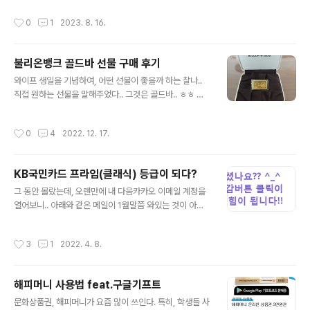
폰을 써왔으니.. 친숙한 인터페이스 덕에 아이폰으로 옮겨
작성시간
0
1
2023. 8. 16.
탈 이유가 전혀 없네요 ^^; (물론 아이폰도 훌륭합니다만..)
혼자였을 땐, 이것저것 많은 것을 알아보고 비교해보지만..
이제는 신경쓸 것이 많고.. 찾아볼 여력도 줄었슴 ㅜㅜ 아
불리온뱅크 골드바 선물 구매 후기
니.. 오히려 빠른 판단으로도 가성비를 찾을 수 있게 되었다
글 내용
고 해야하나??.. (세월이 갈수록 연륜? 아니.. 경험치로 인
와이프 생일을 기념하여, 어떤 선물이 좋을까 하는 찰나..
해...) 공시지원금이고, 선택약정이고 뭐고 간에.. 이것저것
직접 원하는 선물을 말해주었다.. 그것은 골드바.. ㅎㅎ 나
머릿속을 굴려본 결과.. 결국, 약정없고, 현금완납으로 가능
중에도 그만한 가치가 있을만한 것은 금이라며.. 현실적이
한 자급제가 복잡하지도 않고, 저렴한 것으로 판단! 그리
지만, 고귀한? 금속인 금은 선물로도 합리적이라는 의견..
작성시간
0
4
2022. 12. 17.
고..
요즘 한국 금거래소에서 순금의 시세를 보더라도 30만원
이 훌쩍넘는다... 금값이 많이 올랐다는 것.. 하지만, 선물로
그냥 금붙이를 살 수는 없는 법이니~ 골드바로 인터넷 검
KB국민카드 프라임(클래식) 등급이 되다?
색을 해보면 수 많은 상품 업체가 등장한다.. 그 중에 눈에
글 내용
띄는 업체가 있었으니.. 그것은 불리온 뱅크~ 기념에 어울
그 동안 몰랐는데, 오랜만에 내 다음카카오 이메일 계정을
리는 문구 삽입도 가능하고, 합리적인 가격에 블로그 리뷰
열어보니.. 아래와 같은 메일이 1월말쯤 와있는 것이 아닌
이벤트 까지~~^^ 지금 이렇게 후기를 남기고 있는 더욱 동
가... 더보기 KB국민카드 프라임(클래식) 고객으로 모십니
기가 되고 있다. ^_^ 이왕 선물하는 거 호기롭게 3.75g 인
다. *** 고객님, 안녕하십니까? KB국민카드를 이용해 주
작성시간
3
1
2022. 4. 8.
1돈으..
시는 고객님께 깊은 감사드립니다. 장기간 이어지는 코로
나19로 인해 힘든 시기이지만, 임인년 새해에는 일상을 찾
을 수 있기를 기원하며, 행복생활 파트너 KB국민카드가 함
해피머니 사용법 feat.구글기프트
께 하겠습니다. KB국민카드는 이용실적과 신용도가 우수
글 내용
한 고객님을 2022년도 프라임(클래식)고객으로 선정하였
문화상품권, 해피머니가 요즘 많이 쓰인다. 특히, 학생들 사