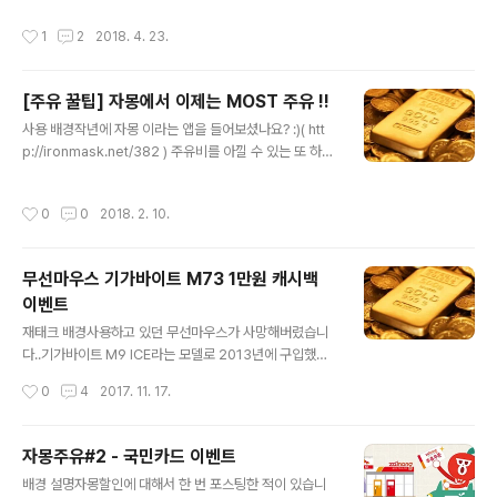
시간만 피자헛 광고가 올라온다고 하면서, 배너 클릭으로..
해서, 주요 IT업계, 통신회사, 신용카드사 까지...현금결제
작성시간
1
2
2018. 4. 23.
를 넘어 이제는 신용카드가 결제 수단의 대세가 되었습니
다만,'이제는 카드를 가지고 다니는 것도 귀찮다' 라는 시대
가 되어가는 것 같습니다.휴대폰은 누구나 가지고 있는 아
[주유 꿀팁] 자몽에서 이제는 MOST 주유 !!
이템이 되어버렸으니까요. 사실 아직 저는 신용카드가 주
글 내용
결제 수단 입니다만, 네이버 페이와 연계되어 있은 네이버
사용 배경작년에 자몽 이라는 앱을 들어보셨나요? :)( htt
페이 포인트에 주목하고 있습니다.주목하는 이유는 계속해
p://ironmask.net/382 ) 주유비를 아낄 수 있는 또 하나
서 유용한 이벤트를 진행하기 때문인데요, 이런 이벤트를
의 팁입니다. ^^ 올해부터는 자몽이 MOST 라는 앱으로
계속해서 핀테크 결제 수단을 잡으려는 것 같군요 :) 작년부
변경이 되었어요! SK네트웍스에서 운영하기에, SK 주유소
작성시간
0
0
2018. 2. 10.
터 저는 여행을 갈 때 숙소..
와 연계되어 있답니다. 올해도 작년과 같이 풍성한 이벤트
들이 준비 되어있어요! 이용 후기멤버십 카드를 3월까지
구입하면 좋은 혜택이 있습니다. 자동 세차 8 회, 주유 시
무선마우스 기가바이트 M73 1만원 캐시백
추가 할인, 3000원 주유쿠폰 6개, 스타벅스 쿠폰 등 이것
이벤트
만 해도 사실 카드 구입비 30,000원을 상회 합니다. ^^ 3
글 내용
월까지니 얼른 멤버십 가입하고 혜택누리기 그뤠잇!! 2월1
재태크 배경사용하고 있던 무선마우스가 사망해버렸습니
8일 까지 국민카드 BC카드 할인쿠폰 이벤트 있어요!! 앱
다..기가바이트 M9 ICE라는 모델로 2013년에 구입했는
리뷰만 달아도 1000원 쿠폰! 그뤠잇! 가입하실..
데 4년만에...생각보다 수명이 짧군요.. 많이 사용했던 건
작성시간
0
4
2017. 11. 17.
아닌데... ㅜㅜ 무선마우스는 손이 좀 큰 남자손에는 작은
경우가 많은 것 같아요.저도 손이 조금 큰 편이라, 큰 마우
스를 좋아합니다. ㅋㅋ지난 번에도 기가바이트 M9 ICE를
자몽주유#2 - 국민카드 이벤트
샀던 가장 큰 이유가 사이즈가 큰거였어요.. 이번에도 "무
글 내용
배경 설명자몽할인에 대해서 한 번 포스팅한 적이 있습니
선마우스 추천" 이라는 키워드로 검색해보니,손이 큰 사람