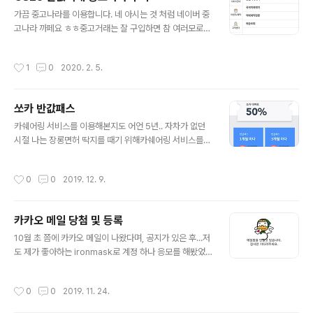
월, 2년 약정의 경우 6개월 넘어가면100% 다 돌려주지
글 내용
않아도 되네요 ㅎㅎ 아래와 같이 전 LTE 스페셜A 요금제
가끔 중고나라를 이용합니다. 네 아시는 것 처럼 네이버 중
를 사용중인데,이 요금제는 59,000원 + 부가세 5900원
고나라 까페요 ㅎㅎ중고거래는 잘 구입하면 참 여러모로
해서 65,000원 정도 되는 요금제입니다.여기서 전 가족
금전 절약을 안겨줍니다.그게 바로 재테크지요! 이번에 중
무한사랑 묶음 할인으로 8,000원 정도 할인 받아서 57,..
고나라에서 책을 몇 권 사는데,늘 그랬던 것 처럼 네고를 물
작성시간
1
0
2020. 2. 5.
어보니,판매자가 GS25 반값택배를 얘기하더군요. 그냥
이름만 들어봤을 땐, 싸게 택배를 해주는 것 같은데싼게 비
지떡이라고 좀 불안했습니다. 그래도 네고 + 택배비 절약
쏘카 반값패스
겸 그렇게 하자고 했지요 ㅎㅎ 그런데 이게 참 편리하고 가
글 내용
격도 저렴하네요!특히, 책 같이 파손 위험이 부담없는 물품
카쉐어링 서비스를 이용해본지도 어언 5년.. 자차가 없던
일수록 좋다고 봅니다. 송장에 적힌 택배금액을 보니,210
시절 나는 장롱면허 딱지를 때기 위해카쉐어링 서비스를
0원이네요 ㅋㅋ 타 택배사에선 개인 택배로는 불가능한 금
이용해 연습하기로 마음 먹었었습니다.( https://ironmas
액인듯합니다. 아마도 GS자체 판매물건을 들여오면서,같
k.net/183 ) 한 번은 주차된 차량을 긁는 사고도 내봤어서
작성시간
0
0
2019. 12. 9.
이 꼽사리로 들여오는 것일 것 같네요...
자기부담금 30만원을 내기도 ㅜㅜ...거기다 자차보험이 아
니어서 돈을 물어주기도 함.... 하... 아무튼 이런 저런 산전
수전을 겪어보고 초보를 땔 수 있었던 쏘카... (socar)이제
카카오 메일 당첨 및 등록
는 자차가 있지만, 멀리 있는 지방으로 놀러갈 때는 기차나
글 내용
고속버스를 이용해서 일단 그 지방에 도착한 뒤, 거기서 쏘
10월 초 쯤에 카카오 메일이 나왔다며, 공지가 있은 후...저
카를 빌려 탄다! 하루이상이면 일반 렌트카가 쌀거라 생각
도 제가 좋아하는 ironmask로 계정 하나 응모를 해봤었
했지만, 이제 쏘카에서 반값패스라는 훌륭한 이벤트가 있
죠!( https://ironmask.net/501 ) 요즘 메신져 혹은 SN
어서일반 렌트카 보다 싸다!이런 경쟁속에서 살아남으려면
S 사용량이 많아져, 메일을 그렇게 많이 사용안하지만그래
작성시간
0
0
2019. 11. 24.
렌..
도 아직 유용한 사용처가 있지요 1달쯤 지나서 별 어렵지
않게 당첨 소식이 들렸습니다. ㅋㅋ원하는 아이디로 메일