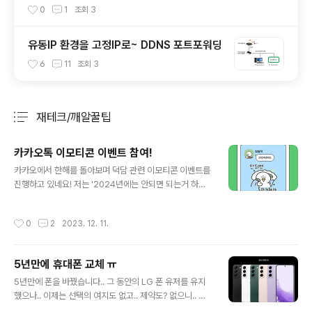
0
1
조회
3
유동IP 환경을 고정IP로~ DDNS 포트포워딩
6
11
조회
3
재테크/깨알꿀팁
분류 전체보기
주요 글 목록
카카오톡 이모티콘 이벤트 참여!
글 내용
카카오에서 한해를 돌아보며 덕담 관련 이모티콘 이벤트를
진행하고 있네요! 저는 '2024년에는 안되면 되는거 하자!'
라는 덕담이군요 ㅎㅎ 심플하면서도 상당히 와닿는 현실적
인 한 마디 덕담이네요 ^^ 이벤트기간은 12.31 까지이니
작성시간
0
2
2023. 12. 11.
참여들 하시고, 2023년 끝나기 전에 이모티콘 하나씩 겟
해봅시다~
5년만에 휴대폰 교체 ㅠ
글 내용
5년만에 폰을 바꿨습니다.. 그 동안의 LG 폰 유저를 유지
했으나.. 이제는 선택의 여지도 없고.. 제약도? 없으니.. 드
디어 삼성폰으로 갈아탔네요 ㅎㅎ 10년 넘게 안드로이드