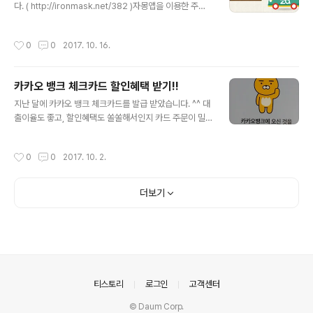
다. ( http://ironmask.net/382 )자몽앱을 이용한 주유
들에겐 기가바이트 제품인 M73을 추천하네요.. ㅋㅋㅋ가
가 이제 많이 대중화되고 있습니다. ㅎㅎ 요즘 모바일 앱을
격도 착해서 최저가가 3만원도 안하군요!! 더 좋은건 1만원
통해 결제하는 상품들이 계속 늘어나고 있고,인터넷 접속
캐시백 이벤트를!!! 결국 택배비 까지 해서 2만원 정도에 괜
작성시간
0
0
2017. 10. 16.
수단도 이미 PC에서 모바일이 대세로 굳혀졌습니다.201
찮은 무선마우스를 겟 할 수 있는 찬스!이벤트는 11월까지
0년 전에만 해도 이런 세상이 쉽게 그려지지는 않았는데,
이니, 제 블로그를..
현실이 되고 보니 이런 세상이 되는것도 금방이네요.. 흐흐
카카오 뱅크 체크카드 할인혜택 받기!!
아무튼 자몽이 앞으로 이런 좋은 이벤트를 계속 했음 하는
글 내용
바램이며,기간이 10/20 까지라 얼마남진 않았지만 급 포
지난 달에 카카오 뱅크 체크카드를 발급 받았습니다. ^^ 대
스팅을 합니다. :) 할인 내역4만원 이상 주유 시에, 국민카
출이율도 좋고, 할인혜택도 쏠쏠해서인지 카드 주문이 밀
드로 결제 시 4000원 할인 쿠폰적용 건 인데요.기본 자몽
려서, 받는데 3주나 걸렸네요..ㅋ ( http://ironmask.net/
할인까지 해서, 총 4837원 할인이 되어서,리터당 1261원
378 ) 원래, 주유할인 카드를 찾다가 정했는데, 막상 기름
작성시간
0
0
2017. 10. 2.
이라..
통이 작은 저의 차는 활용이 어렵네욤.. 아래 링크 참조 ㅜ
ㅜ ( http://ironmask.net/382 ) 그렇지만!! 카뱅 체크카
드 혜택이 다양해서 이번달에 몇 개 혜택을 받았습니다. 간
더보기
단한 정보이지만, 실증을 원하시는 분들을 위해 어떻게 혜
택이 돌아오는지 보여드릴게요 ㅋㅋ 혜택 리뷰 BY 실물증
거1. 대형 마트 혜택 (5만원 이상 결제 시, 3000원 캐시백)
2. G마켓 혜택 (3만원 이상 결제 시, 3000원 캐시백) 아
래 보시는 것 처럼 묶음 결..
의안내
티스토리
로그인
고객센터
© Daum Corp.