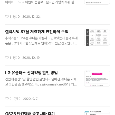
습니다. 2022년 2월 1일부터 2023년 1월 31일까지 특
이에서...그리고 이벤트 선물로... 온라인 게임의 캐쉬 결제
별한 서비스를 아래와 같이 제공합니다. 고객님의 사랑과
나 다양한 온라인 쇼핑에도 사용이 가능하기 때문...특히,
성원에 다시 한번 감사드립니다. 앞으로도 KB국민카드는
학생들은 카드를 소지하는 경우가 적어, 유용하게 사용하
작성시간
1
0
2020. 12. 22.
고객님의 행복생활 파트너가 될..
는 경우가 많은 듯 하다.. 그리고 사이버 범죄에도 많이 악
용된다고 들었다 ㅜ_ㅜ 어찌됐건 몇 주 전에 해피머니 상품
권을 하나 받았다..국민체력100 에서의 랜선 체력100UP
갤럭시탭 S7을 저렴하게 안전하게 구입
프로그램에 꾸준히 참여한 선물이었다..운동도 시켜주는
글 내용
데, 참여상으로 3만원권 해피머니를 주다니 ㅜㅜ 감동 그
추석즈음 1~2주를 휴대폰 바꿀까 고민했었는데,결국 휴대
런데 뭔가 상품권 코드가 아닌, inumber라는 회사를 거쳐
폰은 5G의 사악한 요금제로 인해5G의 반값 정도인 LTE
서 발행된 코드로 보인다.. 일단 해피머니 앱을 설치해보자!
요금+선택약정 할인을 받아보는 걸로 하고,(즉, 휴대폰을
상품권교환소 메뉴로 들어가면, inumber 로 교환권 번호
바꾸면 약정을 다시 걸어야 싸니까.. 결국 약정할인 못받
작성시간
1
0
2020. 10. 19.
입력해서 해피..
음..)태블릿으로 눈을 돌렸다..공부를 위한 전자책 필기 및
전자책을 이제 읽어보기로 결심!했기 때문.. 그래서!최근 2
~3주간을 태블릿 구입에 대해 고민해보니...아이패드 프로
LG 유플러스 선택약정 할인 방법
4를 먼저 고려했지만...역시나 애플의 사악한 가격에...최근
글 내용
에 나온 갤럭시탭S7과 비교를 해보게 되고... 필기감이 확
간만에 통신요금 할인 관련 글입니다 얼마전, 휴대폰 교체
실히 좋아졌다는 평가와 후기!!그리고 가격이 갤럭시탭이
로 고민을 좀 했었어요.https://ironmask.net/518 하지
훨씬 착했다!! 요즘 핫한 쿠팡의 태블릿 할인이벤트들 기준
만, 지금 휴대폰을 더 써보기로 마음을 굳혔고, 이제 2년약
으로 가격비교!!아이패드프로4 128G+셀룰러(122만) +
정이 끝났으니, 연장 약정 개념인 선택약정 할인을 받아봐
작성시간
0
0
2020. 9. 7.
아이팬슬2세대 1..
야죠! 휴대폰 교체안할거라면 진작 받을 걸 그랬다 싶네요..
1년 단위로 약정이 가능한데, 도중에 취소하더라도다시 혜
택만큼 뱉어내면 그만입니다. 그리고, 1년 약정의 경우 3개
GS25 반값택배 중고나라 후기