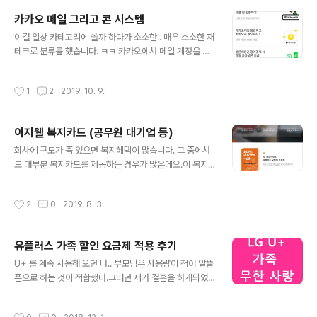
계정 하나 생기니 기분좋네요 ^^나름 카카오사의 명성을
카카오 메일 그리고 콘 시스템
잇기 위해 좋은 기능들이 들어가 있지 않을까기대해 봅니
글 내용
다. p.s. 다음카카오는 제발 티스토리에도 더 정성을 쏟아
이걸 일상 카테고리에 쓸까 하다가 소소한.. 매우 소소한 재
주시길... 카카오메일의 성능? 혹은 편리함은 어떨까? 당첨
테크로 분류를 했습니다. ㅋㅋ 카카오에서 메일 계정을 내
된 메일을 등록완료하고 대표메일로 설정해보자!! 드뎌 카
놨네요!( http://www.bloter.net/archives/356751 참
카오 메일 생성!! 아직 못만드신분은, 워너비 메일 응모는
조)다음카카오로 합병되면서 다음 메일이 있는데도 불구하
작성시간
1
2
2019. 10. 9.
끝났..
고..카카오톡의 1000만 유저 힘을 빌리려는 듯 합니다..이
젠 2000만 됐을려나요? ㅋㅋ... 카카오메일과 더불어 '콘'
이라는포인트 개념의 제도도 홍보하는군요..원래 있었던
이지웰 복지카드 (공무원 대기업 등)
것 같은데, 다시금 보니 새롭네요! 카카오콘 서비스 사용하
글 내용
기로 10콘!! + 카카오계정 통합으로 30콘!! 25콘 이상이
회사에 규모가 좀 있으면 복지혜택이 많습니다. 그 중에서
면 공짜 이모티콘인 콘을! ㅋㅋ 15콘 이상이면 e메일 신청
도 대부분 복지카드를 제공하는 경우가 많은데요.이 복지
가능! 원하는 아이디를 선점해보세요!! 저는 철가면이니 만
카드를 전문으로하는 ezwel (이지웰) 이라는 회사가 있습
큼 ironmask 아이디를 사수해보고자!! 잘..
니다. 여러 가맹점과 제휴를 맺고 할인이나 프로모션 서비
작성시간
2
0
2019. 8. 3.
스를 많이 제공하는데요.그 중에서도 특정 가맹점에서 결
제를 했을 시 금액이나 횟수에 관계없이무제한으로 할인을
해주는 서비스가 있습니다.종목은 다양합니다.외식, 문화,
유플러스 가족 할인 요금제 적용 후기
패션, 생활, 도서, 건강 등등 저도 규모가 좀 있는 회사에 있
글 내용
다보니 복지카드를 사용하는데요.이렇게 좋은 서비스가 있
U+ 를 계속 사용해 오던 나.. 부모님은 사용량이 적어 알뜰
는줄 이제서야 알았네요 ㅡ_ㅡ;;아래 2019년 가맹점이 있
폰으로 하는 것이 적합했다.그러던 제가 결혼을 하게되었
으니 한 번 살펴보시면 좋겠습니다.
고 ㅎㅎ드디어 와이프와 같이 묶어서 가족할인 요금을 받
을 수 있었네요! 그 동안은 한방에 Yo 요금제? 를 거쳐 가
작성시간