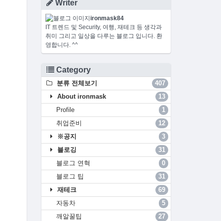
Writer
ironmask84
IT 트렌드 및 Security, 여행, 재테크 등 생각과
취미 그리고 일상을 다루는 블로그 입니다. 환
영합니다. ^^
Category
분류 전체보기
407
About ironmask
13
Profile
1
취업준비
12
※공지
3
블로깅
31
블로그 연혁
0
블로그 팁
31
재테크
69
자동차
5
깨알꿀팁
27