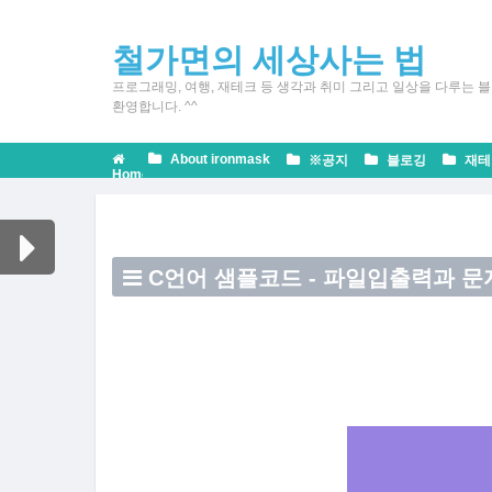
철가면의 세상사는 법
프로그래밍, 여행, 재테크 등 생각과 취미 그리고 일상을 다루는 블
환영합니다. ^^
About ironmask
※공지
블로깅
재테
Home
컴
퓨
C언어 샘플코드 - 파일입출력과 문
터
공
C언
학
어
레
퍼
런
스