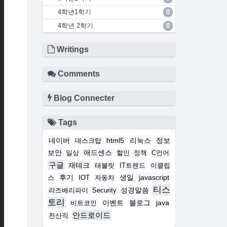
4학년1학기
0
4학년 2학기
0
Writings
Comments
Blog Connecter
Tags
네이버
html5
리눅스
정보
데스크탑
보안
애드센스
일상
할인
정책
C언어
구글
재테크
태블릿
IT트렌드
이클립
후기
생일
javascript
스
IOT
자동차
티스
성경말씀
라즈베리파이
Security
토리
이벤트
블로그
java
비트코인
안드로이드
전산직