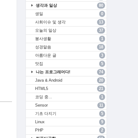
생각과 일상
80
생일
0
사회이슈 및 생각
13
오늘의 일상
37
봉사생활
1
성경말씀
18
아름다운 글
3
맛집
5
나는 프로그래머다!
74
Java & Android
20
HTML5
21
코딩 중...
1
Sensor
11
기초 다지기
5
Linux
9
PHP
2