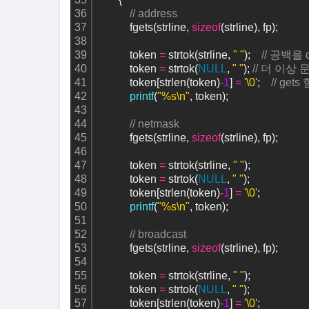
36
// address
37
            fgets(strline, 
sizeof
(strline), fp);
38
39
            token 
=
 strtok(strline, 
" "
);    
// 공백을 
40
            token 
=
 strtok(
NULL
, 
" "
); 
// 더 이상
41
            token[strlen(token)
-
1
] 
=
'\0'
;    
// g
42
printf
(
"%s\n"
, token);
43
44
// netmask
45
            fgets(strline, 
sizeof
(strline), fp);
46
47
            token 
=
 strtok(strline, 
" "
);    
48
            token 
=
 strtok(
NULL
, 
" "
); 
49
            token[strlen(token)
-
1
] 
=
'\0'
;
50
printf
(
"%s\n"
, token);
51
52
// broadcast
53
            fgets(strline, 
sizeof
(strline), fp);
54
55
            token 
=
 strtok(strline, 
" "
);    
56
            token 
=
 strtok(
NULL
, 
" "
); 
57
            token[strlen(token)
-
1
] 
=
'\0'
;