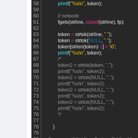
58
printf
(
"%s\n"
, token);
59
60
// network
61
            fgets(strline, 
sizeof
(strline), fp);
62
63
            token 
=
 strtok(strline, 
" "
);    
64
            token 
=
 strtok(
NULL
, 
" "
); 
65
            token[strlen(token)
-
1
] 
=
'\0'
;
66
printf
(
"%s\n"
, token);
67
/*
68
            token2 = strtok(token, ".");
69
            printf("%s\n", token2);
70
            token2 = strtok(NULL, "."); 
71
            printf("%s\n", token2);
72
            token2 = strtok(NULL, "."); 
73
            printf("%s\n", token2);
74
            token2 = strtok(NULL, "."); 
75
            printf("%s\n", token2);
76
            */
77
78
        }    
79