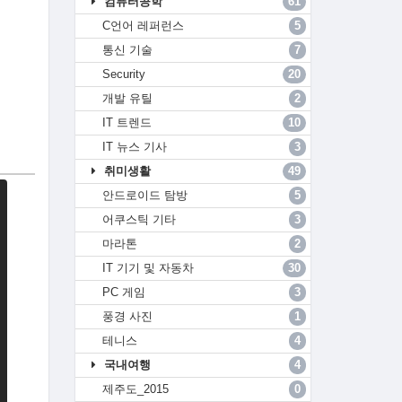
컴퓨터공학
61
C언어 레퍼런스
5
통신 기술
7
Security
20
개발 유틸
2
IT 트렌드
10
IT 뉴스 기사
3
취미생활
49
안드로이드 탐방
5
어쿠스틱 기타
3
마라톤
2
IT 기기 및 자동차
30
PC 게임
3
풍경 사진
1
테니스
4
국내여행
4
제주도_2015
0