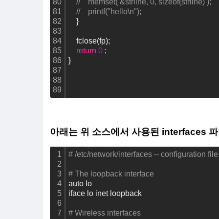
80
//    memset( &strline, 0, sizeof(strline) );
81
//    printf("hello\n");
82
    }    
83
84
    fclose(fp);
85
return
0
 ;
86
}
87
88
89
아래는 위 소스에서 사용된 interfaces 
1
# /etc/network/interfaces -- configuration file
2
3
# The loopback interface
4
auto lo
5
iface lo inet loopback
6
7
# Wireless interfaces