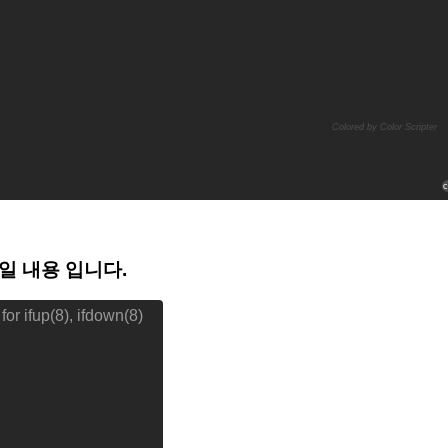
Colored by Color Scripter
c
파일 내용 입니다.
 for ifup(8), ifdown(8)