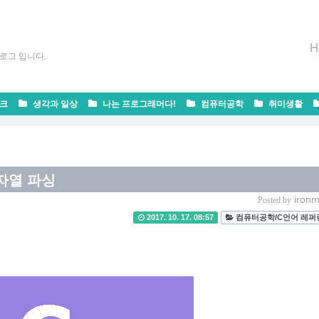
H
로그 입니다.
크
생각과 일상
나는 프로그래머다!
컴퓨터공학
취미생활
자열 파싱
ironm
Posted by
2017. 10. 17. 08:57
컴퓨터공학/C언어 레