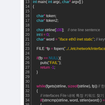
13
int
 main( 
int
 argc, 
char
*
 argv[] )
14
{
15
16
char
*
 token;
17
char
*
 token2;
18
19
char
 strline[
100
];    
// one line sentence
20
int
 i 
=
0
;
21
char
*
 word 
=
"iface eth0 inet static"
; 
// ke
22
23
    FILE 
*
fp 
=
 fopen(
"../../etc/network/interfac
24
25
if
(fp 
=
=
NULL
){
26
        puts(
"FAIL"
);
27
return
-
1
;
28
    }
29
30
31
while
(fgets(strline, 
sizeof
(strline), fp)) 
//
32
    {     
33
// interfaces File 내에 특정 키워드 찾기
34
if
(strncmp(strline, word, strlen(word) ) 
=
35
        {