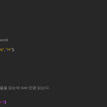
yword
es"
, 
"r+"
);
 한줄을 읽는데 size 만큼 읽는다.
=
0
)