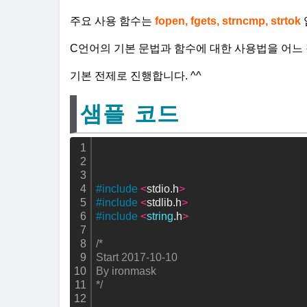
주요 사용 함수는
fopen, fgets, strncmp, strtok
C언어의 기본 문법과 함수에 대한 사용법을 어느
기본 전제로 진행합니다. ^^
샘플 코드
1
2
3
4
#include
<
stdio.h
>
5
#include
<
stdlib.h
>
6
#include
<
string
.h
>
7
8
/*
9
Start 2017-10-10
10
By ironmask 
11
*/
12