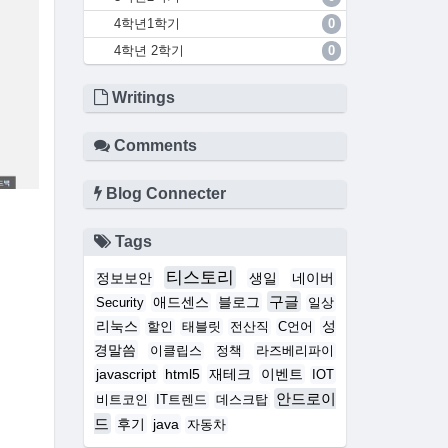
4학년1학기
0
4학년 2학기
0
Writings
Comments
Blog Connecter
Tags
티스토리
정보보안
생일
네이버
구글
애드센스
블로그
Security
일상
리눅스
성
할인
태블릿
전산직
C언어
경말씀
이클립스
정책
라즈베리파이
javascript
html5
재테크
이벤트
IOT
안드로이
비트코인
IT트렌드
데스크탑
드
후기
java
자동차