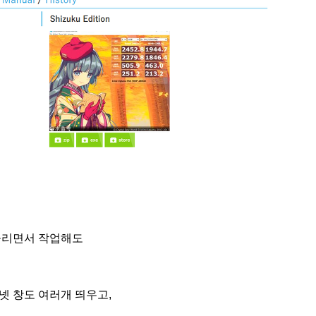
돌리면서 작업해도
넷 창도 여러개 띄우고,