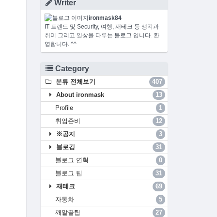
Writer
ironmask84
IT 트렌드 및 Security, 여행, 재테크 등 생각과
취미 그리고 일상을 다루는 블로그 입니다. 환
영합니다. ^^
Category
분류 전체보기
407
About ironmask
13
Profile
1
취업준비
12
※공지
3
블로깅
31
블로그 연혁
0
블로그 팁
31
재테크
69
자동차
5
깨알꿀팁
27