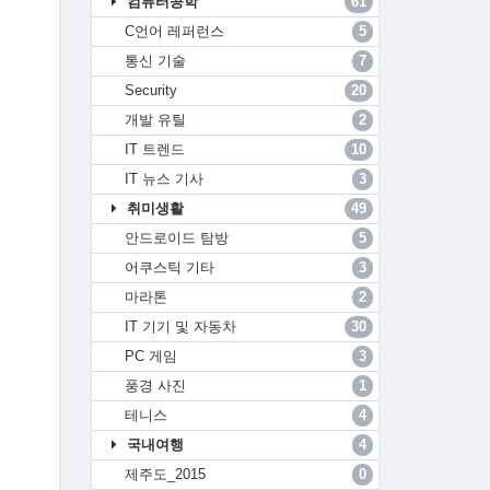
컴퓨터공학
61
C언어 레퍼런스
5
통신 기술
7
Security
20
개발 유틸
2
IT 트렌드
10
IT 뉴스 기사
3
취미생활
49
안드로이드 탐방
5
어쿠스틱 기타
3
마라톤
2
IT 기기 및 자동차
30
PC 게임
3
풍경 사진
1
테니스
4
국내여행
4
제주도_2015
0