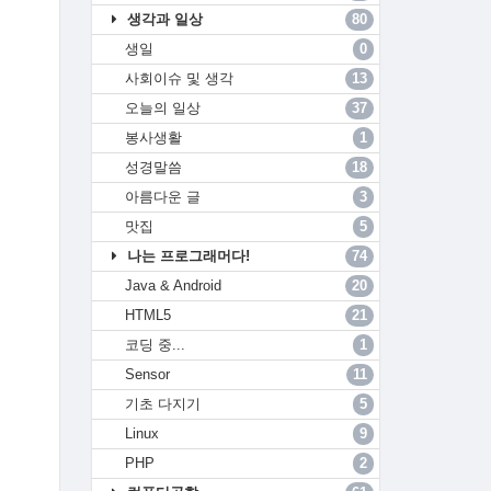
생각과 일상
80
생일
0
사회이슈 및 생각
13
오늘의 일상
37
봉사생활
1
성경말씀
18
아름다운 글
3
맛집
5
나는 프로그래머다!
74
Java & Android
20
HTML5
21
코딩 중...
1
Sensor
11
기초 다지기
5
Linux
9
PHP
2