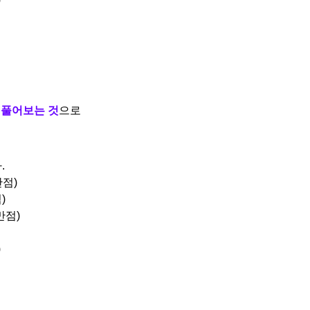
 풀어보는 것
으로
.
만점)
)
만점)
)