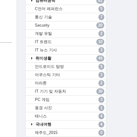
컴퓨터공학
61
C언어 레퍼런스
5
통신 기술
7
Security
20
개발 유틸
2
IT 트렌드
10
IT 뉴스 기사
3
취미생활
49
안드로이드 탐방
5
어쿠스틱 기타
3
마라톤
2
IT 기기 및 자동차
30
PC 게임
3
풍경 사진
1
테니스
4
국내여행
4
제주도_2015
0