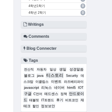
4학년1학기
0
4학년 2학기
0
Writings
Comments
Blog Connecter
Tags
생일
성경말씀
전산직
자동차
일상
티스토리
블로그
java
Security
데
이벤트
스크탑
이클립스
라즈베리파이
javascript
리눅스
네이버
html5
IOT
구글
안드로이
애드센스
C언어
정책
드
후기
재
태블릿
IT트렌드
비트코인
테크
정보보안
할인