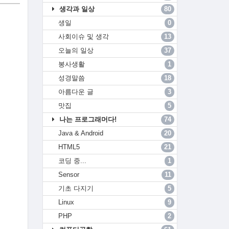
생각과 일상
80
생일
0
사회이슈 및 생각
13
오늘의 일상
37
봉사생활
1
성경말씀
18
아름다운 글
3
맛집
5
나는 프로그래머다!
74
Java & Android
20
HTML5
21
코딩 중...
1
Sensor
11
기초 다지기
5
Linux
9
PHP
2