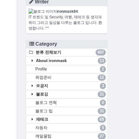
Writer
ironmask84
IT 트렌드 및 Security, 여행, 재테크 등 생각과
취미 그리고 일상을 다루는 블로그 입니다. 환
영합니다. ^^
Category
분류 전체보기
407
About ironmask
13
Profile
1
취업준비
12
※공지
3
블로깅
31
블로그 연혁
0
블로그 팁
31
재테크
69
자동차
5
깨알꿀팁
27