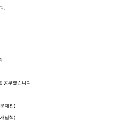
다.
과
로 공부했습니다.
 문제집)
 개념책)
)