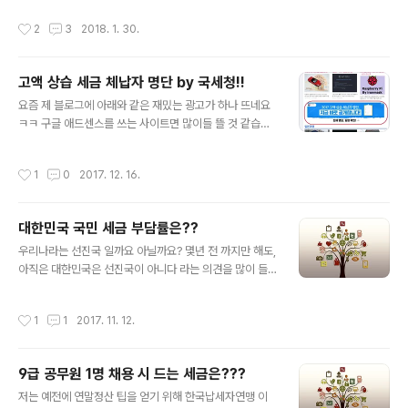
터 인지는 모르겠지만, 땅 값 참 많이 올랐네요 ㅋㅋㅋ 직장
가!! 싶었는데...1/27, 28, 29 이어지더니.. 급기야 오늘 지
작성시간
2
3
2018. 1. 30.
인이 된 후로는..
금은 1200명이 넘는 일이??? 아.. 이거 또 예전에도 한 두
번 있었던 어떤 봇이 내 블로그를 타겟으로 돌고 있나... 하
는 생각이..그 때 당시는 4000명이 넘기도 했었는데, 그
고액 상습 세금 체납자 명단 by 국세청!!
정도 까진 아니어서 무슨일인가 싶네요..과연 내일은 어떨
글 내용
지 궁금하네요 ㅋㅋ 실 방문자 수가 1200명 넘는다면 좋
요즘 제 블로그에 아래와 같은 재밌는 광고가 하나 뜨네요
을텐데 ㅜㅜ 혹시나 해서 티스토리 유입경로를 봐도 이거
ㅋㅋ 구글 애드센스를 쓰는 사이트면 많이들 뜰 것 같습니
절대 1200이 될 수가 없겠더군요 ㅋㅋ아래 같은 경우에
다. 보이시나요?? 국세청에서 고액, 상습 세금 체납자 명단
티스토리 방문자 수와 유입경로의 수가 다를 수 있다..
을 공개하는군요!!이름, 주소 등 개인정보가 공개되는 것 인
작성시간
1
0
2017. 12. 16.
데요.마치, 전과범들이 공개되는 것과 같네요. 그만큼 창피
한 일이라는 것이겠죠? :)명단을 보면 금액이 어마어마 합
니다. 2억이상 부터인데, 많게는 수 백억, 수 천억 까지도
대한민국 국민 세금 부담률은??
가네요..부자들이 세금 잘 내서 사회복지에 기여하고, 부익
글 내용
부빈익빈이 좀 줄어들었으면 좋겠네요 ㅜㅜ사회주의 처럼
우리나라는 선진국 일까요 아닐까요? 몇년 전 까지만 해도,
그냥 다같이 살자는게 아니라.. 자본, 민주주의 나라법에 따
아직은 대한민국은 선진국이 아니다 라는 의견을 많이 들
라 복지정책에 기여하자는 취지..어찌 저렇게 많은 체납이
었습니다만,문득 오늘 검색해보니, 선진국은 기준이 하나
가능한지.. 세법이 더욱 강화되어야 하나 봅니다. 아래 사이
로 정해져 있지 않아서, 여러가지 지표가 있는데,대한민국
작성시간
1
1
2017. 11. 12.
트로 접속하시면, 조..
은 거의 모든 지표 기준에 포함이 되네요. ( https://ko.wi
kipedia.org/wiki/%EC%84%A0%EC%A7%84%E
A%B5%AD 참고)1960년대에서 30년만에 무역 수출량
9급 공무원 1명 채용 시 드는 세금은???
이 세계 최상위권에 속하는 수준으로 끌어올린 굉장히 놀
글 내용
라운 발전이 있었지만, IMF(1997) 와 글로벌 경제위기(2
저는 예전에 연말정산 팁을 얻기 위해 한국납세자연맹 이