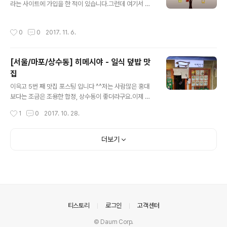
008)을 겪으면서 무너지는 모습을 보면아직 경제적 내실
라는 사이트에 가입을 한 적이 있습니다.그런데 여기서 날
이 부족한 나라인 것을 생각하게 했습니다.그 이후로 5년
라오는 메일 중에 가끔 흥미가 생기는 기사를 보내오기도
넘게 적당한 경제성장률로 지나왔는데, 이제는 장기 불황
하더군요. : )9급 공무원 1명 채용시 드는 세금은 얼마인가
작성시간
0
0
2017. 11. 6.
이라고 하네요...
에 대한 내용인데요 ㅋㅋ30년간 재직 기준으로 1인당 24
억이라고 하네요..출처 : http://www.koreatax.org/tax
board/bbs/board.php?bo_table=ktanews&wr_i
[서울/마포/상수동] 히메시야 - 일식 덮밥 맛
d=1742 문재인 정부가 들어서고 나서, 공약을 지키기 위
집
한 눈에띄게 사회복지가 강화되는 한편,그에 따르는 비용
글 내용
은 기존 나라 예산으로 커버가 어렵기에 추가적인 국민 세
이윽고 5번 째 맛집 포스팅 입니다 ^^저는 사람많은 홍대
금 부담이 있을 수 있죠... 재산이 많은 사람이 세금을 많이
보다는 조금은 조용한 합정, 상수동이 좋더라구요.이제 많
내는 것은 당연하고, 재산 차등에 따라 재산이 올라..
이들 아시겠지만 상수쪽에 가면 예쁜 까페나 식당들이 많
작성시간
1
0
2017. 10. 28.
이 있습니다.간만에 지인과 약속이 잡혀, 장어덮밥이 땡겨
일식집을 찾던 중에 '히메시야' 라는 곳을 발견!!가게도 적
당히 고즈넉하고 일본스럽습니다. 메뉴는 주로 덮밥류가
더보기
많았고, 초밥, 카레도 있습니다.음식 맛도 가격대비 괜찮았
고, 추천해요 ㅎㅎ 내외부 사진 입구부터 일본스러움이 ㅎ
ㅎㅎ 예쁘게 잘 코팅해놓은 메뉴판! 덮밥류가 전문인듯 합
니다. 음식 사진 연어뱃살 덮밥 입니다!! 연어가 커서 밥이
살짝보이네요 ㅋㅋㅋ 장어덮밥(우나기동) 입니다!! 가격대
비 실합니다. 주 메뉴인 청국장과 순두부를 시켰어요!! 찬
의안내
티스토리
로그인
고객센터
들도 다 건강해이죠? ㅎㅎㅎ 위..
© Daum Corp.