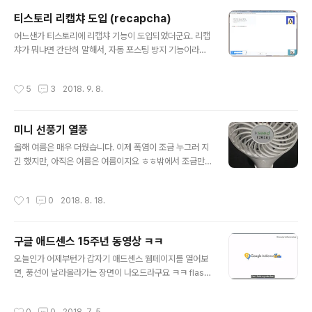
영화라는 것을 알고 보았고신선한 방식으로 잘 표현해주었
티스토리 리캡챠 도입 (recapcha)
다.배우들의 연기도 일품! 송강호를 비롯해서 가족구성원
글 내용
모두 훌륭했고,조여정과 이선균 역시 부잣집 구성원으로
어느샌가 티스토리에 리캡챠 기능이 도입되었더군요. 리캡
맞아떨어졌다. 오늘은 휴무라 영화보기 좋았고,차로 10분
챠가 뭐냐면 간단히 말해서, 자동 포스팅 방지 기능이라고
거리에 영화관이 있다. 올해 말에 걸어서 10분 거리에영화
하겠습니다. 매크로와 같은 방식을 통해 봇이 자동으로 무
관이 들어설 것 같아서 굿! ^^ 내가 느낀 영화가 주는 메세
한 포스팅을 증식하는 인터넷 생태계를 어지럽히는 걸 방
작성시간
5
3
2018. 9. 8.
지는인과응보 그리고 똥묻..
지하기 위해서라고 해두죠.자세한 취지는 아래 티스토리
공식 공지를 보시면 됩니다.https://notice.tistory.co
m/2437 어찌됐건 이러한 클린 인터넷 취지는 좋은데,여
미니 선풍기 열풍
느 파워블로거들의 반응을 보면 방문자가 줄게 만드는 효
글 내용
과가 있다고 하더군요.이는 티스토리로 애드센스를 활용하
올해 여름은 매우 더웠습니다. 이제 폭염이 조금 누그러 지
는 분들이라면 매우 불쾌할 일입니다. 그리고 갑작스런 이
긴 했지만, 아직은 여름은 여름이지요 ㅎㅎ밖에서 조금만
러한 이미지 인식 프로그램 도입은클린을 위한 것만의 취
걸어도 땀이 나니 부채나 선풍기를 찾게 됩니다.3~4년 전
지는 아닌 것으로 보입니다.매우 불순한 취지로써,카카오
부터 샤오미에서 나온 USB용 미니 선풍기 날개가 유행하
작성시간
1
0
2018. 8. 18.
의 이미지 인식 인공지능 개발을 위한 빅..
기 시작했습니다.보조배터리에 연결해서 쓰기에 딱이죠.소
리가 좀 크고, 보조배터리를 쥐고 쓰기가 조금 이질감이 있
는게 단점입니다.그러더니 아예 충전식 배터리를 달고 나
구글 애드센스 15주년 동영상 ㅋㅋ
온 미니 선풍기 들이 인기입니다. ㅎㅎ옛날에 제가 어렸을
글 내용
때에는 AA 사이즈 건전지 2개를 넣고 썼던 미니 선풍기가
오늘인가 어제부턴가 갑자기 애드센스 웹페이지를 열어보
있었는데,그때 당시 2,000 ~ 3,000원 정도 했던 기억이
면, 풍선이 날라올라가는 장면이 나오드라구요 ㅋㅋ flash
있습니다. 이제는 리튬전지를 이용한 휴대폰 배터리, 보조
인지 javascript 인지 모르겠지만.. 뭔가 했더니, 애드센스
배터리 시대가 되어 선풍기도 이에 맞게 장착하고디자인도
15주년 자축이었네요 ㅎㅎㅎ 왼쪽 상단에 배너를 클릭해
작성시간