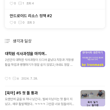
0
1
조회
4
안드로이드 리소스 정책 #2
0
0
조회
3
생각과 일상
분류 전체보기
주요 글 목록
대학원 석사과정을 마치며..
글 내용
2년간의 대학원 석사과정이 드디어 끝났다.직장과 가정생
활을 학업과 병행하기가 정말 쉽지 않았고,아내도 정말 고
생많이 해줘서 가능했던 것 같다..이 석사 타이틀이 추후에
내 인생에 어떤 업을 하게 되든지도움이 되었으면 하는 바
작성시간
1
6
2024. 7. 28.
램이다 ㅜㅜ석사졸업장이 눈에 보이는 결과물이지만..실제
로 얻은 것은 그것 뿐만이 아니라고 생각한다.나열해보면..
아래와 같다. (거의 논문작성이 핵심이네.. ㅋㅋ)1. 논문을
[육아] #5 첫 돌 통과
쓰면서, 논문이 인터넷에 실려 나를 드러내는 장점 뿐 아니
글 내용
라, 특정 학문을 연구하는 인사이트가 생긴 것 같다. 여러
오랜만에 글을 또 하나 남긴다.. 벌써 미남이는 첫 돌이 지
논문을 참고하게 되고, 특정 분야에 파고드는 연구자가
났고.. 매우 활발해졌다.. ㅋㅋㅋㅋ 그만큼 너모 힘들어지기
되는 기본적인 소양을 갖추게 되었다.2. 특정 연구분야에
도.. ^^ 100일 때 글을 보니 기어다니지도 못했는데.. 그 후