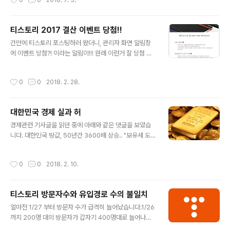
0
0
2018. 7. 5.
세련되졌습니다. 대신 가격은 ..
보면 2분정도 짜리 영상이 나옵니다. 죄다 영어로 나오긴
하지만, 대충 해마다 너희들을 위해 이런거 저런거를 업데
이트 해왔고, 그걸로 개인과 기업에게 돈벌게도 해줬고, 이
티스토리 2017 결산 이벤트 당첨!!
제는 글로벌한 광고서비스가 되었다!!뭐 이런식의 내용인
글 내용
듯 합니다. ㅋㅋ 앞으로도 광고서비스계를 선도해서 유저
간만에 티스토리 포스팅하러 왔더니, 관리자 화면 알림창
들에게 유익한 서비스를 제공해주며, 흥하길 기원합니다.
에 이벤트 당첨?! 이라는 알림이!!! 원래 이런거 잘 당첨 안
ㅎㅎ
되는 편인데,이렇게 생각지 못했던 이벤트에 당첨이라 기
분이 좋네요 ^^그래서 이렇게 자랑글 올려봅니다! (이 글
작성시간
0
0
2018. 2. 28.
볼 사람은 별로 없겠지만!) 당첨 상품은 바로.. 한정판 티스
토리 굿즈 다이어리, 볼펜, 스티커 !!!3월 4째주에 상품이
온다는!!!스티커는 카카오프렌즈 이지 않을까 조심스레 예
대한민국 경제 실과 허
상해봅니다! 요새는 다이어리, 스케줄러를 잘 안쓰고 그냥
글 내용
스마트폰 스케줄러만 사용했는데당첨된 기념으로 올해는
경제관련 기사글을 읽던 중에 아래와 같은 댓글을 보았습
이걸 써야겠네요 ㅋㅋ회사 다이어리도 있다는게 함정... 실
니다. 대한민국 땅값, 50년간 3600배 상승.. "보유세 도입
물이 오는 3월 4째주에 다시 업뎃할게요 ㅎㅎ
시급"한국은행과 통계청이 발표한 '2016년 국민대차대조
표'는 1964년 1조9300억원였던 한국 전체 땅값이 2015
작성시간
0
0
2018. 2. 10.
년 6981조원으로 뛰었다▲1997~2017년 물가상승률은
147%였고ㅡ임금상승률은 62%였는데ㅡ땅값 상승률은
390%(1791조원)로 4배 증가 ▲2015년 우리나라 국부
티스토리 방문자수와 유입경로 수의 불일치
총액은 1경3078조원으로 이중 토지와 건설자산이 86%
글 내용
(1경1310조원)를 차지▲지난 50년간 땅값 상승으로 인한
얼마전 1/27 부터 방문자 수가 급격히 늘어났습니다.1/26
불로소득이 6700조원 →이중 상위 1%가 2500조원을
까지 200명 대의 방문자가 갑자기 400명대로 늘어나는
독식 누군가 도배하듯이 올려놨는데,읽어보니 정확한 데이
일이...와 이제 2차 도메인 변경 전의 실적으로 돌아가는 건