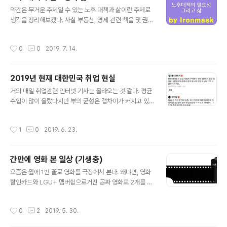
글 내용
리고조리원 2주도 끝난 지금, 이제 실감이 더욱 오기 시작
약간은 무거운 주제일 수 있는 노후 대책과 삶이란 주제로
한다..ㅋㅋ 한 번의 유산경험이 있어, 더더욱 조심해온 결과
생각을 정리해보겠다. 사실 부동산, 경제 관련 책을 몇 권
이고,12주까지는 여아 90%라더니, 16주엔 갑자기 남아가
접하면서 필이 왔다.. ㅎㅎ 얼마전에 새 직장에서 업무를 하
되다..그리고 7주 때 1.25cm 였던 녀석이... 태어날땐 2.7
다 00년생을 볼 일이 있었다..올해 20세가 00년생이다...
작성시간
0
0
2019. 7. 14.
3kg..
주민등록 뒷자리 번호가 3 또는 4로 시작하는...내가 이제
나이가 좀 먹었나 싶은 감회도 들고.. ㅋㅋ 무튼 이 갓 대학
새내기일 친구들을 바라보면 많은 생각이 든다.원래 대학
2019년 현재 대한민국 취업 현실
교 생활 시작은 지옥같은 고딩생활 3년을 끝내고 지상천국
글 내용
일 것만 같은 기대감과 설렘으로 대학동아리, 미팅, 헌팅 등
거의 매일 취업관련 인터넷 기사는 올라오는 것 같다. 평균
성인이 되었다는 자유분방함을 누리고 싶을터인데,이 대한
수입이 많이 올랐다지만 부의 균형은 갭차이가 커지고 있
민국에서 사회경제생활을 어느정도 성공적으로 하기 위해
는 듯... 얼마 전 기사 자료에서 대한민국 중위 월소득이 아
대학생 1학년인 새내기부터 열심히 취업을 염두해두며,학
래 정도였던 것 같다.2인 가구 250만 정도3인 가구 350
작성시간
1
0
2019. 6. 23.
점관리, 스펙쌓기 등에 ..
만 정도4인 가구 450만 정도중위 소득이란, 대한민국의
딱 50% 수준의 소득을 말한다. 이 중위 소득을 넘어서면
중산층 이고,상위 10% 정도가 상류층 이란다. 그런데 이
간만에 영화 본 일상 (기생충)
수치는 아마 100명이 있다면 50등인 가정의 소득이 아니
글 내용
라,평균치의 소득을 계산한 것이 아닐지?빈부격차가 심할
요즘은 월에 1번 꼴로 영화를 극장에서 본다. 왜냐면, 영화
수록 50등의 소득은 낮아질 것이다. 아래 사진은 2018년
할인카드와 LGU+ 멤버쉽으로거진 공짜 영화표 2개를 얻
12월쯤 모 취업 까페에서 달린 댓글이다.실제 취준생들의
어서 보기 때문 ㅎㅎ할인카드는 삼성카드 중 지앤미+ !!
글이다 보니 신빙성이 높다고 본다.회사들이 고스펙을 요
(궁금하면 댓글 !!) 오늘은 '기생충'이란 영화.칸영화제에서
작성시간
0
2
2019. 5. 30.
구하면서 연봉은 낮..
무려 '황금종려상' 수상작 이다.기대를 어느정도 하고 봤고,
기대를 충족시켜 주었다! 대략적으로 빈부격차를 묘사한