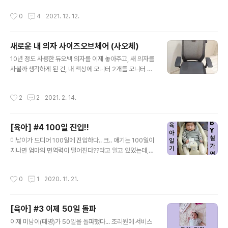
조금이나마 전문가가 된 것 같다. 요즘은 chat GPT를 비
로 열심히 기어다니다가.. 일어서기 시작하다가.. 생후 14
작성시간
0
4
2021. 12. 12.
롯한, ..
개월 쯔음 접어들면서 걷기 시작하다.. ㄷㄷ 걷기 시작한 후
로 활동반경이 넓어지면서, 매우 빠르게 집안 구석구석 활
동량이 늘어나고 있다.. 기어다니다가 슬금슬금 보조지지
새로운 내 의자 사이즈오브체어 (사오체)
대(벽 부터 해서, 쇼파, 의자, 장난감 등)을 이용해서 일어섰
글 내용
다 앉았다를 반복하더니... 쇼파를 올라갔다 내려갔다 하
10년 정도 사용한 듀오백 의자를 이제 놓아주고, 새 의자를
고.. 그 후로... 서랍 열기는 기본이고.. 식탁위도 까치발들어
사볼까 생각하게 된 건, 내 책상에 모니터 2개를 모니터 암
손대기.. 화장실 변기뚜껑 올렸다 내리기.. 얼마전 부터는
으로 설치해서 높이가 좀 올라가서 시선이 불편해진 것으
방문 손잡이를 아래로 제껴서 열기 시작.. 옛날 동그란 손..
로 시작되었다.. (ironmask84.tistory.com/534) 가만
작성시간
2
2
2021. 2. 14.
생각해보면, 참 오래썼지만, 나름 깨끗하게 써서인지 아직
도 쓸만한 것 같은 듀오백 의자.. 이름도 유명한 DK2500
모델이다.. 아무튼 작년 말부터 게이밍 의자를 써볼까 계속
[육아] #4 100일 진입!!
고민만 하다가, 앱코에서 만든 AGC30 혹은 AGC40으
글 내용
로 결정해야겠다하고 있었는데... 너무 편하기만 해도 좀 그
미남이가 드디어 100일에 진입하다.. 크.. 애기는 100일이
렇고, 자세 교정 및 스터디도 책상에서 할터라.. 기능성에
지나면 엄마의 면역력이 떨어진다??라고 알고 있었는데, 1
중점을 두고자 계속 검색해보니.. 사무실의자는 이제 듀오
00일이 아니라 첫 돌(1년) 까지라고들 하네.. 다행이 지금
백의 시대는 갔고, 시디즈의 시대라고 하더라.. 그런데 ..
까지도 건강해줘서 고마워 미남아~~ 100일이 다가오던 8
작성시간
0
1
2020. 11. 21.
0일쯤 부터는 꺄르르 웃어주기도 하는 아이가 참 귀엽고
사랑스럽다그렇지만, 밤에 잠들기 전에 불편함의 찡찡대는
소리는 ㅂㄷㅂㄷ 너모 힘들도다..어른의 머리로는 이해불
[육아] #3 이제 50일 돌파
가이지만.. 왜 자기가 잠을 못자서 울까.. 그냥 자면 될 것
글 내용
을..이라는 생각이 ㅋㅋㅋㅋ..아기들은 잠을 못잔다고 울기
이제 미남이(태명)가 50일을 돌파했다... 조리원에 서비스