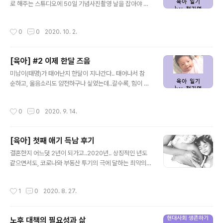
도 하는구나.. ㅋㅋ... 이제 터미타임? 목가누기도 제법 잘하
로 해주는 스튜디오에 50일 기념사진촬영 날을 잡아야 하
고.. 기특한 가운데..앞으로 이제 뒤집기를 하면... 또 돌봐줄
는데,올해 2월에 시작된 코로나가 아직도...그래도 10월 중
일이 늘어난다는데..언젠간 기어다니다가 걷고 뛰고 하겠
순에 잡아놓긴 함..100일 지난 애들 보면 엄청 퉁퉁 하던
작성시간
0
0
2020. 10. 2.
지.. ..
데,우리 미남이도 그렇게 변할까.. 씁쓸 ㅎㅎ아직 미남이는
갸름하고 미남미남하구나!아직도 찡찡하는건 여전.. 하긴
50일에 큰 걸 바랄 순 없다...그래도 조금씩 잠을 길게 자게
[육아] #2 이제 한달 즈음
되는 것 같구만..길게 자면 5시간 정도는 잘 수 있으니 ^^
글 내용
아직도 의사소통은 안되니..눕혀놓으면 왜 자꾸 찡찡하는
미남이(태명)가 태어난지 한달이 지나간다.. 태어나서 참
지 원인 파악이 어렵다..그리고 문제는 자꾸 직접 안은채로
순하고, 울음소리도 얌전하구나 싶었는데..갈수록, 힘이 생
서서 움직여줘야 얌전해진다는 것...가로가 아닌 세로로 들
겨가서 그런가 울음소리도 세지고 있다.. 아무튼 잘 크고 있
어줘야 해서 무게중심 상 아빠 엄마는 더욱 팔과 허리에 무
다는 반증이겠지 ㅜㅜ배고픔 혹은 불쾌함(기저기)일 때 우
작성시간
0
0
2020. 9. 14.
리가 가는..
는 아이인데,이제는 잠을 못자서 인건지, 그냥 울때도 늘어
나네.. 수유텀이란게 있어서, 버릇을 잘들어놔야 아빠 엄마
의 수면도 보장이 되는 것..미남이는 나중에 이것을 나중에
[육아] 첫째 애기 득남 후기
알려나 ㅎㅎ하지만, 나도 애기 때 몰랐던것을... 왜 우는지
글 내용
모를때 마다, 뭔가 해결책을 발견해낸다...이번엔 공갈젖꼭
결혼한지 어느덧 2년이 되가고..2020년.. 상징적인 년도
지.. 이걸로 울음을 좀 멈출수 있다.. ㅎㅎ애기들은 잘모르
같으면서도, 코로나와 부동산 투기의 극에 달하는 최악의
고 물고 빨지만..애기들에겐 빨기 욕구도 있다고 한다.. 애
해로 자리마감하고 있는 때에..한 줄기의 빛같이 역경을 이
기 엄마도 육아템으로 무장 중..수유받침대, 역류방지쿠션,
겨내고 태어난 미남이를..득남하면서, 이제 애 아빠가 되었
작성시간
1
0
2020. 8. 27.
슬링, 애기 비..
다... 아내가 혈액쪽으로 약간 문제가 있어서대학병원에서
출산하느라 좀 더 까다롭긴 했지만,무사히 순산 ㅎㅎ 사실,
유도분만하려다 분만은 실패했고...수술로 낳긴 했지만, 산
노후 대책의 필요성과 삶
모와 아이 모두 건강한것이 포인트! 우선, 하나님께 감사드