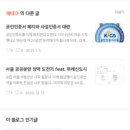
더보기
재테크
의 다른 글
공인인증서 폐지와 사설인증서 대란
글 내용
공인인증서를 이제 폐지한다고 한다. 1999년에 처음 시작
했다고 하는데,약 20년간 유지하다가 끝나게 되네.. 검색
을 해보면, 폐지 이유는 Active X 모듈의 불편함 혹은 보
0
0
2021. 1. 1.
안성 결여,그리고 인증서의 짧은 유효기간 이라고 하지만..
기간을 늘리고, 사실 모듈을 바꾸면 될일이 아닌가 싶은
데...아니면, 공인인증서를 유지할 관리비용이 부족한건 아
서울 공공분양 청약 도전기 feat. 위례신도시
닌지..? 전자서명이라는 보안체계의 우수성을 인정받고,공
글 내용
인인증서가 강력한 보안방법으로 인정받아서,20년간 인터
요즘 서울 부동산은 너무 올랐다..이젠 월급쟁이 삶으로는
넷을 이용한 뱅킹 및 공공기관 인증 등이 잘 이뤄져 왔다.
서울 아파트 진입은 너무 힘들다.. 마지막 희망은 SH공사
나 또한, 10년간 잘 써왔고, 보안이 뚫려서 돈을 잃은 적은
공공분양으로 보이는데..그것도 30평 기준 서울 외곽 정도
없다.. 그래서 갑자기 이렇게 인증서를 없애면,차세대 안전
1
0
2020. 12. 17.
되야 5~6억 정도..이젠 전매제한 10년, 실거주 기간 5년
한 인증은 어떻게 할것인지???를 두고, 이통3사, 네이버,
이기에,분양 후, 전세주고 잠깐버티는 것도 힘들다. 요새 이
카카오 등에서 이 ..
자율이 2~3프로 대라고 해도.. 30년 상환 기준에서,3억이
상 대출하면, 최소 월 이자만 50만원은 나간다..거기다 원
리금균등 상환 방식이 들어가야 되면... 최소 월 110만원은
이 블로그 인기글
든다... 생활비를 감안해야하기에, 일반 월급쟁이에게 월 11
0만원은 꽤 부담이 크다.거기다 더해서 4억 대출이면, 최