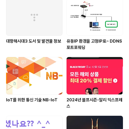
소 월 150만원을 내야한다. 그런데..이것도 들어가고 싶어
도 들어갈 수가 없다.. ㅋㅋ서울 청약이 너무 치열하기 때..
대항해시대3 도서 및 발견물 정보
유동IP 환경을 고정IP로~ DDNS
포트포워딩
IoT를 위한 통신 기술 NB-IoT
2024년 블프시즌-알리 익스프레
스