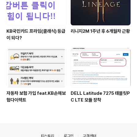
KB국민카드 프라임(클래식) 등급
리니지2M 1주년 후 6개월차 근황
이 되다?
자동차 보험 가입 feat.KB손해보
DELL Latitude 7275 태블릿P
험다이렉트
C LTE 모듈 장착
의안내
티스토리
로그인
고객센터